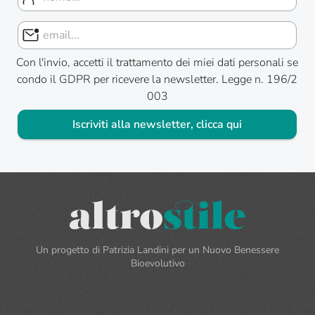
Con l'invio, accetti il trattamento dei miei dati personali se
condo il GDPR per ricevere la newsletter. Legge n. 196/2
003
Iscriviti alla newsletter, clicca qui
Un progetto di Patrizia Landini per un Nuovo Benessere
Bioevolutivo