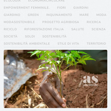
ECOLOGIA
ECONOMIACIRCOLARE
EMPOWERMENT FEMMINILE.
FIORI
GIARDINI
GIARDINO
GREEN
INQUINAMENTO
MARE
MODA
MODASOSTENIBILE
PROGETTO AGRIBIOSA
RICERCA
RICICLO
RIFORESTAZIONE ITALIA
SALUTE
SCIENZA
SOCIETÀ
SOLDI
SOSTENIBILITÀ
SOSTENIBILITÀ AMBIENTALE
STILE DI VITA
TERRITORIO