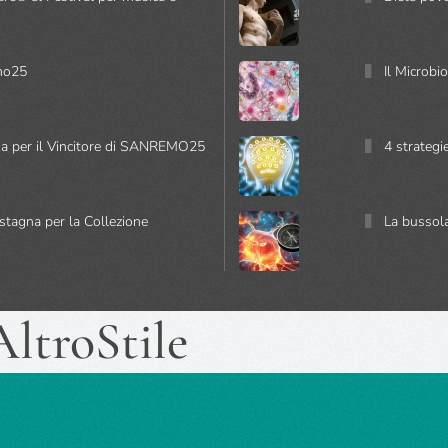
mo25
Il Microbio
a per il Vincitore di SANREMO25
4 strategi
astagna per la Collezione
La bussola
ltroStile