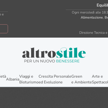
Equili
Ogni mercoledì alle 18:30
e e
Alimentazione
,
B
Direzione Tecnica e 
ietà
Viaggi e
Crescita Personale
Green
Arte e
Albania
Bioturismo
ed Evoluzione
e Ambiente
Spettaco