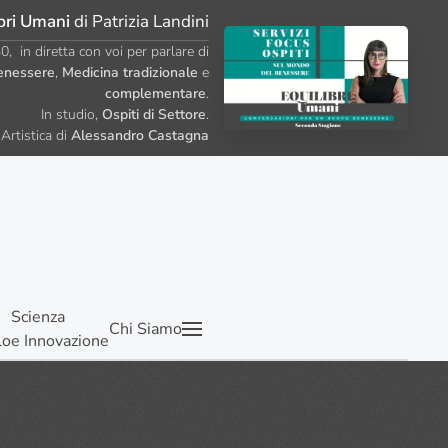
bri Umani
di Patrizia Landini
, in diretta con voi per parlare di
enessere
,
Medicina tradizionale
e
complementare
.
In studio,
Ospiti di Settore
.
Artistica di
Alessandro Castagna
Scienza
Chi Siamo
lo
e Innovazione