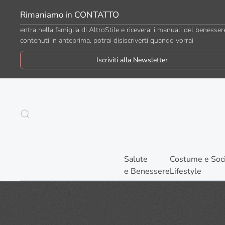
Rimaniamo in CONTATTO
Passa al contenuto principale
entra nella famiglia di AltroStile e riceverai i manuali del benesser
contenuti in anteprima, potrai disiscriverti quando vorrai
Iscriviti alla Newsletter
Salute
Costume e Soc
e Benessere
Lifestyle