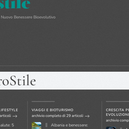
un Nuovo Benessere Bioevolutivo
roStile
LIFESTYLE
VIAGGI E BIOTURISMO
CRESCITA 
EVOLUZION
rticoli
archivio completo di 29 articoli
archivio compl
salute: 5
Albania e benessere: