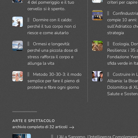
4 del pomeriggio e il tuo
criteri per capire 
cervello si è spento.
Confindustri
Dormire con il caldo:
compie 10 anni: 
perché il tuo corpo non ci
sull’Adriatico c
riesce e come aiutarlo
strategia
Ormesi e longevità:
Ecologia, Do
perché una piccola dose di
Resilienza: i 35 
stress rafforza il corpo e
Fondazione Yves
allunga la vita
sfida verde in Ita
Metodo 30-30-3: il modo
Costruire in 
semplice per fare il pieno di
Albania: la Bioa
proteine e fibre ogni giorno
Dolomitica di X
Salute e Sosteni
ARTE E SPETTACOLO
archivio completo di 32 articoli
L’AI a Sanremo, l’Intelligenza Complementa