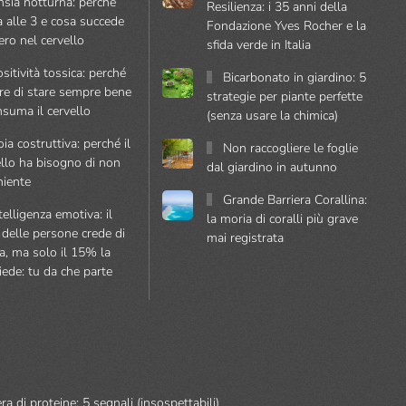
nsia notturna: perché
Resilienza: i 35 anni della
a alle 3 e cosa succede
Fondazione Yves Rocher e la
ero nel cervello
sfida verde in Italia
sitività tossica: perché
Bicarbonato in giardino: 5
ere di stare sempre bene
strategie per piante perfette
nsuma il cervello
(senza usare la chimica)
ia costruttiva: perché il
Non raccogliere le foglie
ello ha bisogno di non
dal giardino in autunno
niente
Grande Barriera Corallina:
telligenza emotiva: il
la moria di coralli più grave
delle persone crede di
mai registrata
a, ma solo il 15% la
iede: tu da che parte
ra di proteine: 5 segnali (insospettabili)