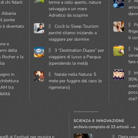
A
di chi fidarti
terme a cielo aperto, natura
arriv
selvaggia e un mare
a Albania
davv
Adriatico da scoprire
il ponte
Po
he è diventato
Cos’è lo Sleep Tourism:
fing
perché stiamo iniziando a
ti co
viaggiare per dormire
nne e
No
anni della
3 “Destination Dupes” per
cerv
 Rocher e la
viaggiare di lusso a Pasqua
fare 
lia
(spendendo la metà)
In
Legno in
Natale nella Natura: 5
95% 
rchitettura
mete per fuggire dal caos (e
averl
LAM tra
rigenerarsi)
poss
bilità
stai?
SCIENZA E INNOVAZIONE
archivio completo di 33 articoli
re® al Festival per musica e
Dieta pove