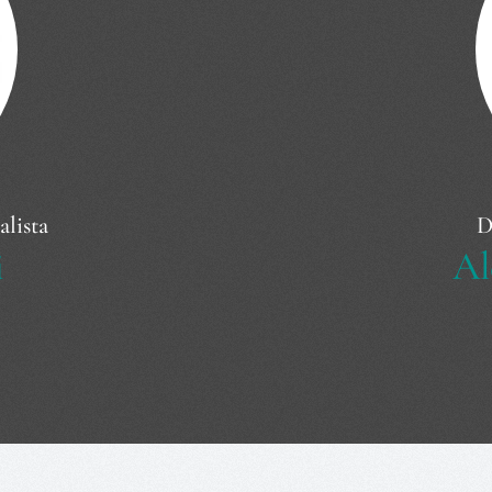
alista
D
i
Al