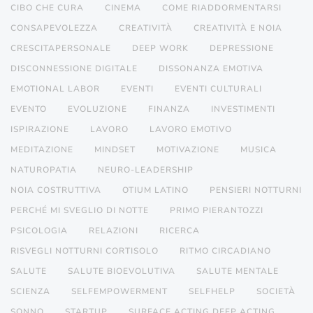
CIBO CHE CURA
CINEMA
COME RIADDORMENTARSI
CONSAPEVOLEZZA
CREATIVITÀ
CREATIVITÀ E NOIA
CRESCITAPERSONALE
DEEP WORK
DEPRESSIONE
DISCONNESSIONE DIGITALE
DISSONANZA EMOTIVA
EMOTIONAL LABOR
EVENTI
EVENTI CULTURALI
EVENTO
EVOLUZIONE
FINANZA
INVESTIMENTI
ISPIRAZIONE
LAVORO
LAVORO EMOTIVO
MEDITAZIONE
MINDSET
MOTIVAZIONE
MUSICA
NATUROPATIA
NEURO-LEADERSHIP
NOIA COSTRUTTIVA
OTIUM LATINO
PENSIERI NOTTURNI
PERCHÉ MI SVEGLIO DI NOTTE
PRIMO PIERANTOZZI
PSICOLOGIA
RELAZIONI
RICERCA
RISVEGLI NOTTURNI CORTISOLO
RITMO CIRCADIANO
SALUTE
SALUTE BIOEVOLUTIVA
SALUTE MENTALE
SCIENZA
SELFEMPOWERMENT
SELFHELP
SOCIETÀ
SONNO
STARTUP
SURFACE ACTING DEEP ACTING