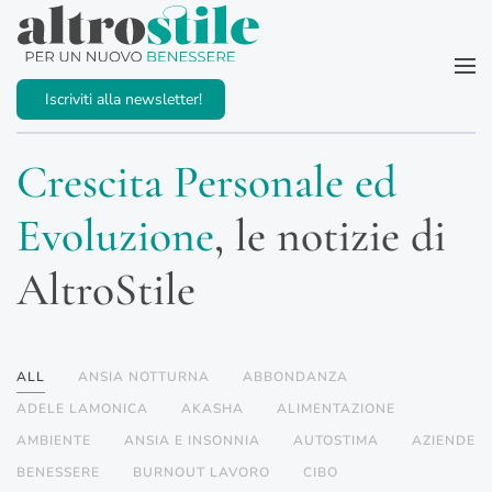
Passa al contenuto principale
Iscriviti alla newsletter!
Crescita Personale ed
Evoluzione
, le notizie di
AltroStile
ALL
ANSIA NOTTURNA
ABBONDANZA
ADELE LAMONICA
AKASHA
ALIMENTAZIONE
AMBIENTE
ANSIA E INSONNIA
AUTOSTIMA
AZIENDE
BENESSERE
BURNOUT LAVORO
CIBO