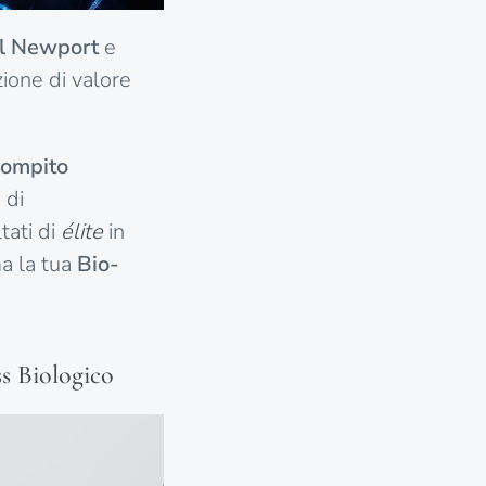
l Newport
e
zione di valore
 compito
 di
tati di
élite
in
ma la tua
Bio-
ss Biologico