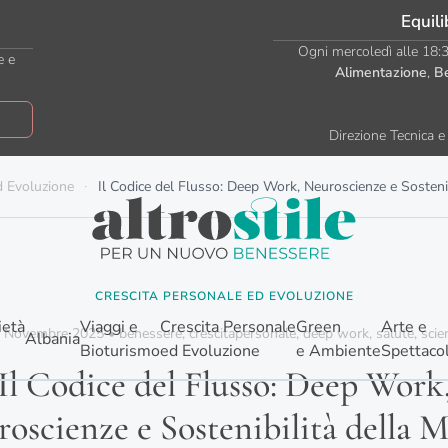
Equili
Ogni mercoledì alle 18:30
e e
Alimentazione
,
B
Direzione Tecnica e 
d Evoluzione
Il Codice del Flusso: Deep Work, Neuroscienze e Sosteni
CRESCITA PERSONALE ED EVOLUZIONE
ietà
Viaggi e
Crescita Personale
Green
Arte e
 Novembre 2025
•
benessere
,
crescitapersonale
,
deep work
,
salute
,
scie
Albania
Bioturismo
ed Evoluzione
e Ambiente
Spettaco
Il Codice del Flusso: Deep Work
oscienze e Sostenibilità della 