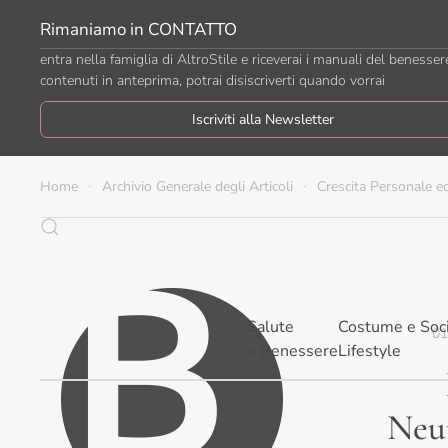
Rimaniamo in CONTATTO
Passa al contenuto principale
entra nella famiglia di AltroStile e riceverai i manuali del benesser
contenuti in anteprima, potrai disiscriverti quando vorrai
Iscriviti alla Newsletter
Home
Archivio Generale degli Articoli
Crescita Personale e
Salute
Costume e Soc
01
e Benessere
Lifestyle
Neur