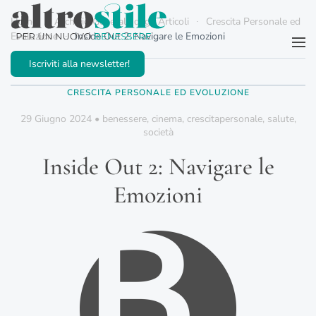
Home
Archivio Generale degli Articoli
Crescita Personale ed
Evoluzione
Inside Out 2: Navigare le Emozioni
Passa al contenuto principale
Iscriviti alla newsletter!
CRESCITA PERSONALE ED EVOLUZIONE
29 Giugno 2024
•
benessere
,
cinema
,
crescitapersonale
,
salute
,
società
Inside Out 2: Navigare le
Emozioni