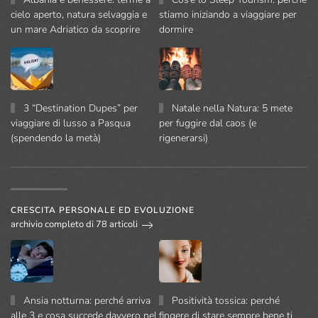
cielo aperto, natura selvaggia e
stiamo iniziando a viaggiare per
un mare Adriatico da scoprire
dormire
3 “Destination Dupes” per
Natale nella Natura: 5 mete
viaggiare di lusso a Pasqua
per fuggire dal caos (e
(spendendo la metà)
rigenerarsi)
CRESCITA PERSONALE ED EVOLUZIONE
archivio completo di 78 articoli
Ansia notturna: perché arriva
Positività tossica: perché
alle 3 e cosa succede davvero nel
fingere di stare sempre bene ti