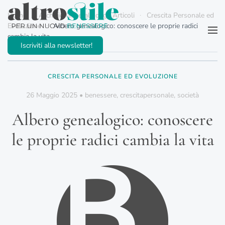
Home
Archivio Generale degli Articoli
Crescita Personale ed
Evoluzione
Albero genealogico: conoscere le proprie radici
Passa al contenuto principale
cambia la vita
Iscriviti alla newsletter!
CRESCITA PERSONALE ED EVOLUZIONE
26 Maggio 2025
•
benessere
,
crescitapersonale
,
società
Albero genealogico: conoscere
le proprie radici cambia la vita