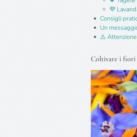
🔶 Tagete 
💜 Lavanda
Consigli pratic
Un messaggio 
⚠️ Attenzione:
Coltivare i fior