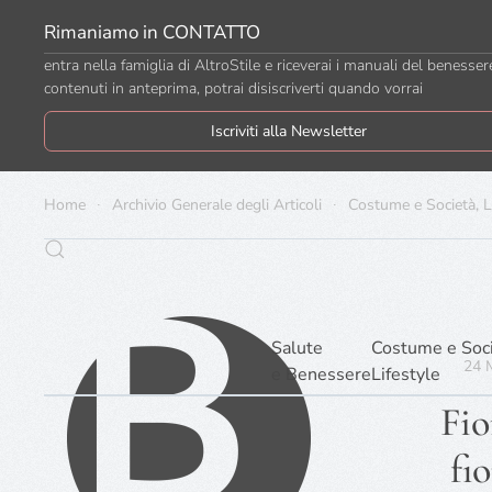
Rimaniamo in CONTATTO
Passa al contenuto principale
entra nella famiglia di AltroStile e riceverai i manuali del benesser
contenuti in anteprima, potrai disiscriverti quando vorrai
Iscriviti alla Newsletter
Home
Archivio Generale degli Articoli
Costume e Società, L
Salute
Costume e Soc
24 
e Benessere
Lifestyle
Fio
fi