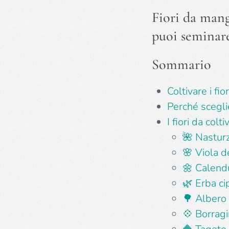
Fiori da mangi
puoi seminare
Sommario
Coltivare i fi
Perché sceglie
I fiori da col
🌺 Nastur
🌸 Viola d
🌼 Calendu
🌿 Erba c
🌳 Albero 
💠 Borragi