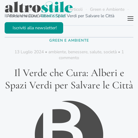
Home
Archivio Generale degli Articoli
Green e Ambiente
Il Verde che Cura: Alberi e Spazi Verdi per Salvare le Città
Passa al contenuto principale
Iscriviti alla newsletter!
GREEN E AMBIENTE
13 Luglio 2024
•
ambiente
,
benessere
,
salute
,
società
•
1
su
commento
Il
Verde
Il Verde che Cura: Alberi e
che
Cura:
Spazi Verdi per Salvare le Città
Alberi
e
Spazi
Verdi
per
Salvare
le
Città