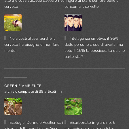
alle 3 e cosa succede davvero nel
fingere di stare sempre bene ti
cervello
consuma il cervello
Noia costruttiva: perché il
Intelligenza emotiva: il 95%
cervello ha bisogno di non fare
delle persone crede di averla, ma
niente
solo il 15% la possiede: tu da che
parte stai?
GREEN E AMBIENTE
archivio completo di 39 articoli
Ecologia, Donne e Resilienza: i
Bicarbonato in giardino: 5
35 anni della Fondazione Yves
strategie per piante perfette