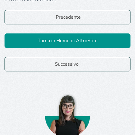
Precedente
Torna in Home di AltroStile
Successivo