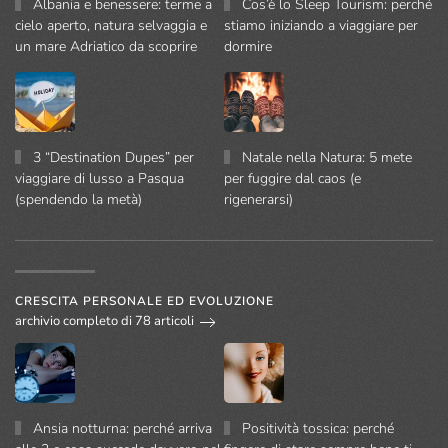
Albania e benessere: terme a
Cos’è lo Sleep Tourism: perché
cielo aperto, natura selvaggia e
stiamo iniziando a viaggiare per
un mare Adriatico da scoprire
dormire
3 “Destination Dupes” per
Natale nella Natura: 5 mete
viaggiare di lusso a Pasqua
per fuggire dal caos (e
(spendendo la metà)
rigenerarsi)
CRESCITA PERSONALE ED EVOLUZIONE
archivio completo di 78 articoli
Ansia notturna: perché arriva
Positività tossica: perché