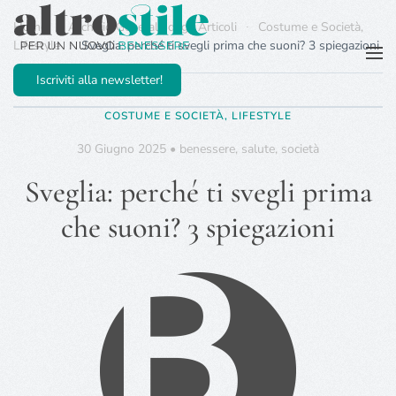
Home
Archivio Generale degli Articoli
Costume e Società,
Lifestyle
Sveglia: perché ti svegli prima che suoni? 3 spiegazioni
Passa al contenuto principale
Iscriviti alla newsletter!
COSTUME E SOCIETÀ, LIFESTYLE
30 Giugno 2025
•
benessere
,
salute
,
società
Sveglia: perché ti svegli prima
che suoni? 3 spiegazioni