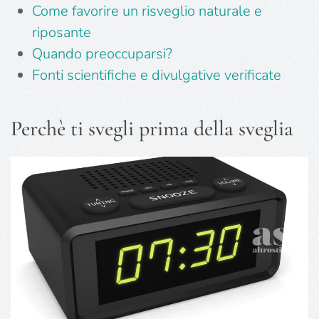
Come favorire un risveglio naturale e
riposante
Quando preoccuparsi?
Fonti scientifiche e divulgative verificate
Perchè ti svegli prima della sveglia