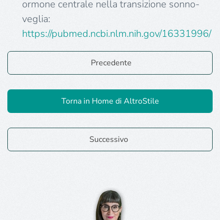
ormone centrale nella transizione sonno-
veglia:
https://pubmed.
ncbi
.nlm.nih.gov/16331996/
Precedente
Torna in Home di AltroStile
Successivo