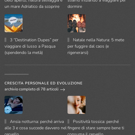
cielo aperto, natura selvaggia e
stiamo iniziando a viaggiare per
un mare Adriatico da scoprire
dormire
3 “Destination Dupes” per
Natale nella Natura: 5 mete
viaggiare di lusso a Pasqua
per fuggire dal caos (e
(spendendo la metà)
rigenerarsi)
CRESCITA PERSONALE ED EVOLUZIONE
archivio completo di 78 articoli
Ansia notturna: perché arriva
Positività tossica: perché
alle 3 e cosa succede davvero nel
fingere di stare sempre bene ti
cervello
consuma il cervello