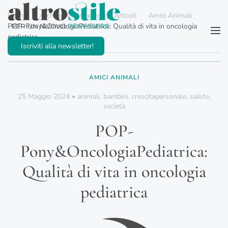
Home
Archivio Generale degli Articoli
Amici Animali
POP-Pony&OncologiaPediatrica: Qualità di vita in oncologia
Passa al contenuto principale
pediatrica
Iscriviti alla newsletter!
AMICI ANIMALI
25 Maggio 2024
•
animali
,
bambini
,
crescitapersonale
,
salute
,
società
POP-
Pony&OncologiaPediatrica:
Qualità di vita in oncologia
pediatrica