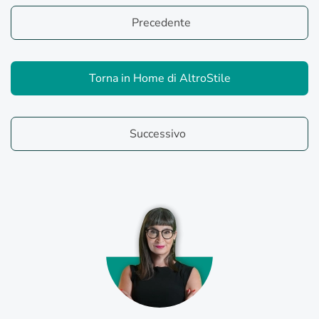
Precedente
Torna in Home di AltroStile
Successivo