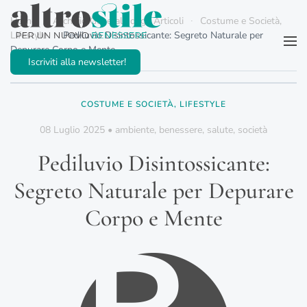
Home
Archivio Generale degli Articoli
Costume e Società,
Lifestyle
Pediluvio Disintossicante: Segreto Naturale per
Passa al contenuto principale
Depurare Corpo e Mente
Iscriviti alla newsletter!
COSTUME E SOCIETÀ, LIFESTYLE
08 Luglio 2025
•
ambiente
,
benessere
,
salute
,
società
Pediluvio Disintossicante:
Segreto Naturale per Depurare
Corpo e Mente