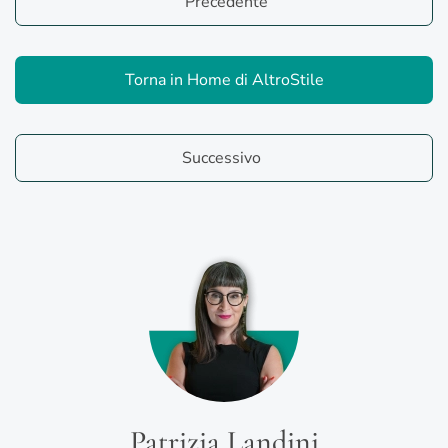
Precedente
Torna in Home di AltroStile
Successivo
Patrizia Landini