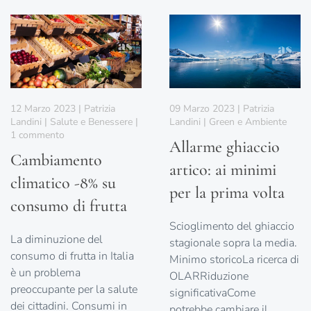
12 Marzo 2023 | Patrizia
09 Marzo 2023 | Patrizia
Landini | Salute e Benessere |
Landini | Green e Ambiente
su
1 commento
Allarme ghiaccio
Cambiamento
Cambiamento
climatico
artico: ai minimi
-8%
climatico -8% su
su
per la prima volta
consumo
consumo di frutta
di
Scioglimento del ghiaccio
frutta
La diminuzione del
stagionale sopra la media.
consumo di frutta in Italia
Minimo storicoLa ricerca di
è un problema
OLARRiduzione
preoccupante per la salute
significativaCome
dei cittadini. Consumi in
potrebbe cambiare il