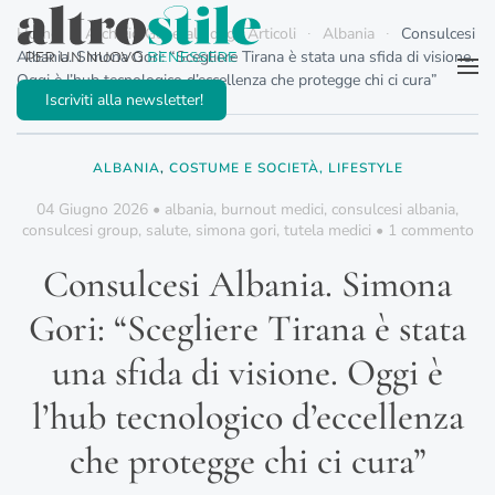
Home
Archivio Generale degli Articoli
Albania
Consulcesi
Albania. Simona Gori: “Scegliere Tirana è stata una sfida di visione.
Passa al contenuto principale
Oggi è l’hub tecnologico d’eccellenza che protegge chi ci cura”
Iscriviti alla newsletter!
ALBANIA
,
COSTUME E SOCIETÀ, LIFESTYLE
04 Giugno 2026
•
albania
,
burnout medici
,
consulcesi albania
,
su
consulcesi group
,
salute
,
simona gori
,
tutela medici
•
1 commento
Con
Alb
Consulcesi Albania. Simona
Si
Gor
Gori: “Scegliere Tirana è stata
“Sc
Tir
una sfida di visione. Oggi è
è
sta
l’hub tecnologico d’eccellenza
un
sfi
che protegge chi ci cura”
di
vis