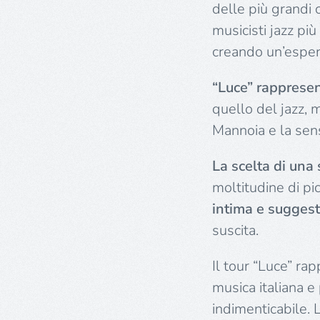
delle più grandi c
musicisti jazz pi
creando un’esperi
“Luce” rappresen
quello del jazz, m
Mannoia e la sens
La scelta di una
moltitudine di pi
intima e suggest
suscita.
Il tour “Luce” ra
musica italiana e
indimenticabile. 