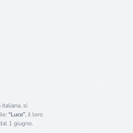
italiana, si
ile:
“Luce”
, il loro
 dal 1 giugno.