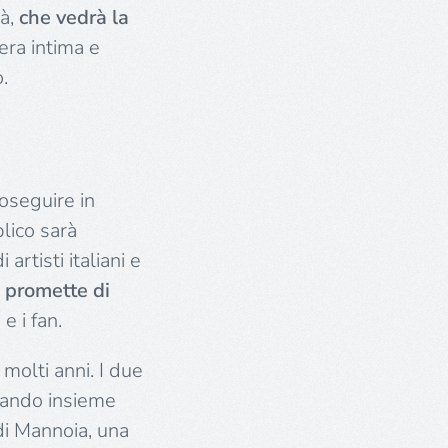
tà,
che vedrà la
era intima e
.
roseguire in
blico sarà
rtisti italiani e
,
promette di
 e i fan.
molti anni. I due
zzando insieme
 di Mannoia, una