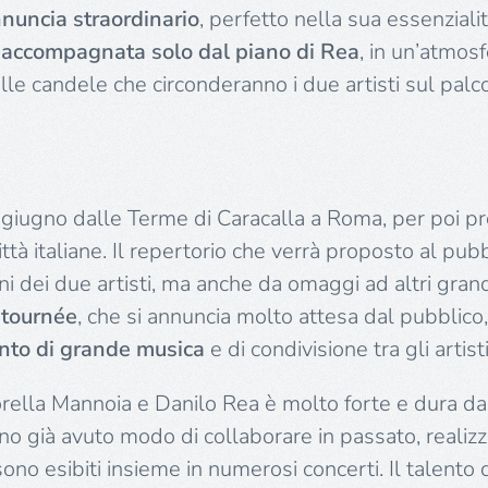
nnuncia straordinario
, perfetto nella sua essenziali
 accompagnata solo dal piano di Rea
, in un’atmosf
lle candele che circonderanno i due artisti sul palco
l 1 giugno dalle Terme di Caracalla a Roma, per poi p
ttà italiane. Il repertorio che verrà proposto al pub
 dei due artisti, ma anche da omaggi ad altri grandi a
 tournée
, che si annuncia molto attesa dal pubblico
to di grande musica
e di condivisione tra gli artisti
Fiorella Mannoia e Danilo Rea è molto forte e dura da 
 hanno già avuto modo di collaborare in passato, reali
 sono esibiti insieme in numerosi concerti. Il talento