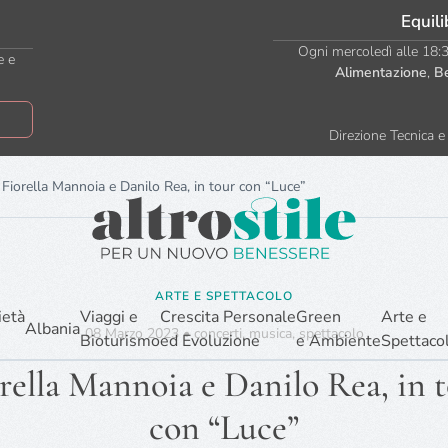
Equili
Ogni mercoledì alle 18:30
e e
Alimentazione
,
B
Direzione Tecnica e 
Fiorella Mannoia e Danilo Rea, in tour con “Luce”
ARTE E SPETTACOLO
ietà
Viaggi e
Crescita Personale
Green
Arte e
Albania
08 Marzo 2023
•
concerti
,
musica
,
spettacolo
Bioturismo
ed Evoluzione
e Ambiente
Spettaco
rella Mannoia e Danilo Rea, in 
con “Luce”