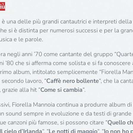
iù
a
è una delle più grandi cantautrici e interpreti della
che si è distinta per numerosi successi e per la gran
usica e le parole.
riera negli anni ’70 come cantante del gruppo “Quart
nni ’80 che si afferma come solista e si fa conoscere
primo album, intitolato semplicemente “Fiorella Man
 secondo lavoro, “
Caffè nero bollente
“, che la can
grazie alla hit “
Come si cambia
“.
sivi, Fiorella Mannoia continua a produrre album di
 un sound sempre in evoluzione e da testi di grande
 sue canzoni più famose, si possono citare “
Quello c
Il cielo d’Irlanda
“, “
Le notti di maggio
“, “
Io non ho 