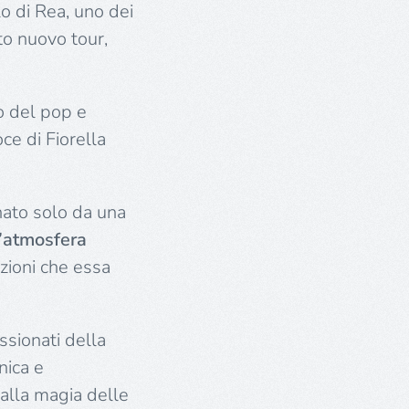
lo di Rea, uno dei
to nuovo tour,
 del pop e
oce di Fiorella
inato solo da una
n’atmosfera
ozioni che essa
ssionati della
nica e
 alla magia delle