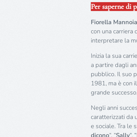
Per saperne di p
Fiorella Mannoi
con una carriera 
interpretare la m
Inizia la sua car
a partire dagli a
pubblico. Il suo 
1981, ma è con il
grande successo, 
Negli anni succes
caratterizzati da
e sociale. Tra le
dicono
“, “
Sally
“, “