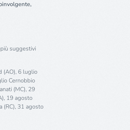
oinvolgente,
più suggestivi
 (AO), 6 luglio
glio Cernobbio
canati (MC), 29
A), 19 agosto
a (RC), 31 agosto