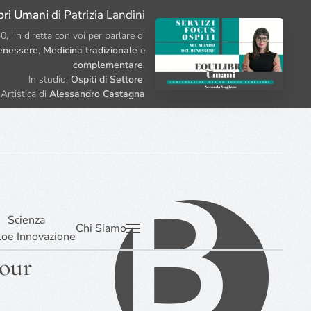
bri Umani
di Patrizia Landini
, in diretta con voi per parlare di
enessere
,
Medicina tradizionale
e
complementare
.
In studio,
Ospiti di Settore
.
Artistica di
Alessandro Castagna
Scienza
Chi Siamo
lo
e Innovazione
tour