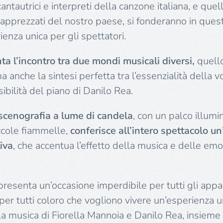
antautrici e interpreti della canzone italiana, e quel
ù apprezzati del nostro paese, si fonderanno in ques
enza unica per gli spettatori.
ta l’incontro tra due mondi musicali diversi,
quello
a anche la sintesi perfetta tra l’essenzialità della v
ibilità del piano di Danilo Rea.
 scenografia a lume di candela
, con un palco illum
ccole fiammelle,
conferisce all’intero spettacolo u
iva
, che accentua l’effetto della musica e delle em
ppresenta un’occasione imperdibile per tutti gli appa
 per tutti coloro che vogliono vivere un’esperienza u
La musica di Fiorella Mannoia e Danilo Rea, insieme