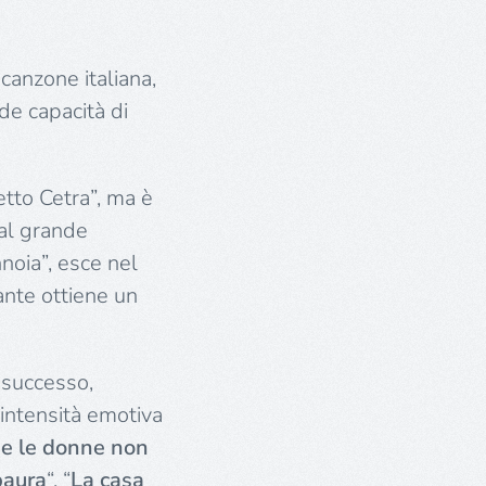
 canzone italiana,
de capacità di
etto Cetra”, ma è
 al grande
noia”, esce nel
tante ottiene un
 successo,
 intensità emotiva
he le donne non
paura
“, “
La casa