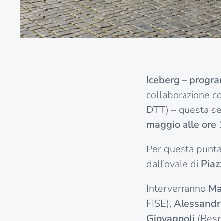
Iceberg
–
progra
collaborazione c
DTT) – questa s
maggio alle ore 
Per questa punta
dall’ovale di
Piaz
Interverranno
Ma
FISE),
Alessandro
Giovagnoli
(Respo