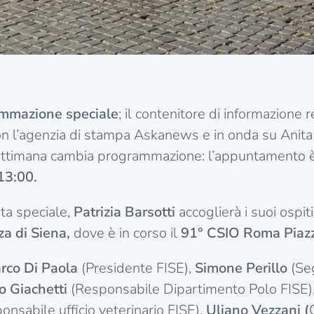
mmazione speciale
; il contenitore di informazione r
on l’agenzia di stampa Askanews e in onda su Anita
ettimana cambia programmazione: l’appuntamento 
13:00.
ta speciale,
Patrizia Barsotti
accoglierà i suoi ospit
za di Siena,
dove è in corso il
91° CSIO Roma Piazz
rco Di Paola
(Presidente FISE),
Simone Perillo
(Seg
 Giachetti
(Responsabile Dipartimento Polo FISE)
nsabile ufficio veterinario FISE),
Uliano Vezzani (