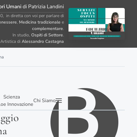
bri Umani
di Patrizia Landini
, in diretta con voi per parlare di
enessere
,
Medicina tradizionale
e
complementare
.
In studio,
Ospiti di Settore
.
Artistica di
Alessandro Castagna
na
Scienza
Chi Siamo
lo
e Innovazione
aggio
na