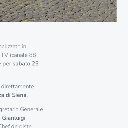
ealizzato in
 TV (canale 88
è per
sabato 25
i direttamente
a di Siena
.
retario Generale
,
Gianluigi
Chef de piste