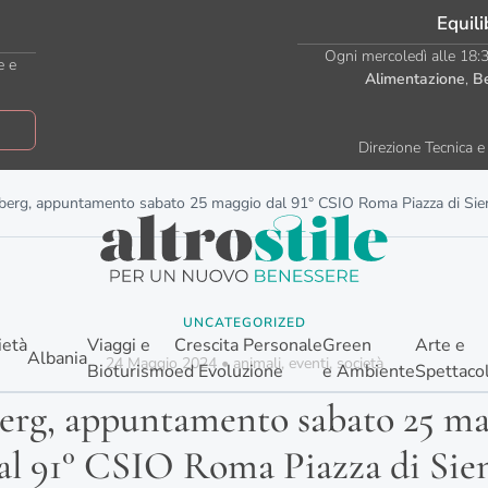
Equili
Ogni mercoledì alle 18:30
e e
Alimentazione
,
B
Direzione Tecnica e 
eberg, appuntamento sabato 25 maggio dal 91° CSIO Roma Piazza di Sie
UNCATEGORIZED
ietà
Viaggi e
Crescita Personale
Green
Arte e
Albania
24 Maggio 2024
•
animali
,
eventi
,
società
Bioturismo
ed Evoluzione
e Ambiente
Spettaco
erg, appuntamento sabato 25 m
al 91° CSIO Roma Piazza di Sie