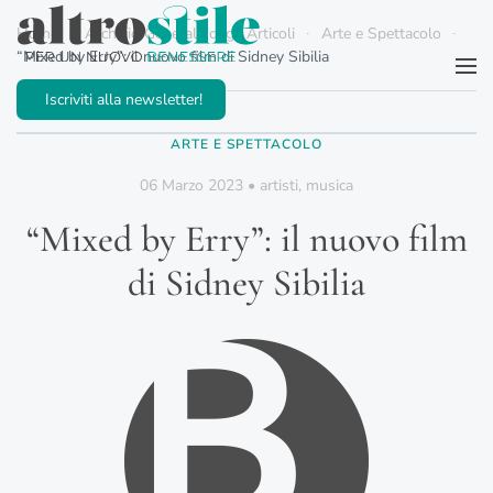
Home
Archivio Generale degli Articoli
Arte e Spettacolo
“Mixed by Erry”: il nuovo film di Sidney Sibilia
Passa al contenuto principale
Iscriviti alla newsletter!
ARTE E SPETTACOLO
06 Marzo 2023
•
artisti
,
musica
“Mixed by Erry”: il nuovo film
di Sidney Sibilia