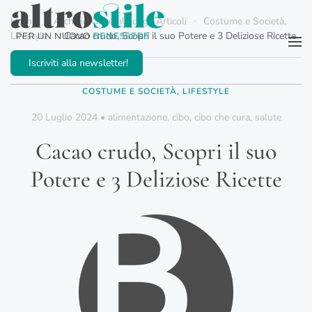
Home
Archivio Generale degli Articoli
Costume e Società,
Lifestyle
Cacao crudo, Scopri il suo Potere e 3 Deliziose Ricette
Passa al contenuto principale
Iscriviti alla newsletter!
COSTUME E SOCIETÀ, LIFESTYLE
20 Luglio 2024
•
alimentazione
,
cibo
,
cibo che cura
,
salute
Cacao crudo, Scopri il suo
Potere e 3 Deliziose Ricette