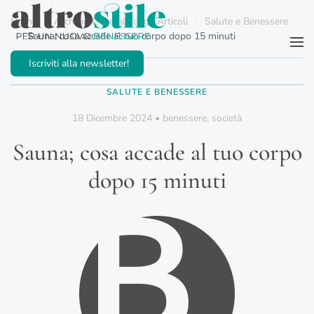
Home
Archivio Generale degli Articoli
Salute e Benessere
Sauna; cosa accade al tuo corpo dopo 15 minuti
Passa al contenuto principale
Iscriviti alla newsletter!
SALUTE E BENESSERE
18 Dicembre 2024
•
benessere
,
società
Sauna; cosa accade al tuo corpo
dopo 15 minuti