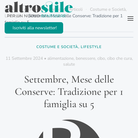
Home
Archivio Generale degli Articoli
Costume e Società,
Lifestyle
Settembre, Mese delle Conserve: Tradizione per 1
Passa al contenuto principale
famiglia su 5
Iscriviti alla newsletter!
COSTUME E SOCIETÀ, LIFESTYLE
11 Settembre 2024
•
alimentazione
,
benessere
,
cibo
,
cibo che cura
,
salute
Settembre, Mese delle
Conserve: Tradizione per 1
famiglia su 5