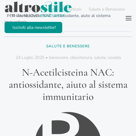
Home
Archivio Generale degli Articoli
Salute e Benessere
N-Acetilcisteina NAC: antiossidante, aiuto al sistema
Passa al contenuto principale
immunitario
Iscriviti alla newsletter!
SALUTE E BENESSERE
24 Luglio 2025
•
benessere
,
cibochecura
,
salute
,
società
N-Acetilcisteina NAC:
antiossidante, aiuto al sistema
immunitario