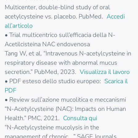
Multicenter, double-blind study of oral
acetylcysteine vs. placebo. PubMed.
Accedi
all’articolo
• Trial multicentrico sull’efficacia della N-
Acetilcisteina NAC endovenosa
Tang W, et al. “Intravenous N-acetylcysteine in
respiratory disease with abnormal mucus
secretion.” PubMed, 2023.
Visualizza il lavoro
• PDF esteso dello studio europeo:
Scarica il
PDF
• Review sull’azione mucolitica e meccanismi
“N-Acetylcysteine (NAC): Impacts on Human
Health.” PMC, 2021.
Consulta qui
“N-Acetylcysteine mucolysis in the
management of chronic …” SAGE Journals,