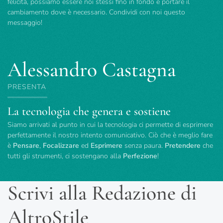
felicità, possiamo essere noi stessi fino in fondo e portare il
cambiamento dove è necessario. Condividi con noi questo
messaggio!
Alessandro Castagna
PRESENTA
La tecnologia che genera e sostiene
Siamo arrivati al punto in cui la tecnologia ci permette di esprimere
perfettamente il nostro intento comunicativo. Ciò che è meglio fare
è
Pensare
,
Focalizzare
ed
Esprimere
senza paura.
Pretendere
che
tutti gli strumenti, ci sostengano alla
Perfezione
!
Scrivi alla Redazione di
AltroStile