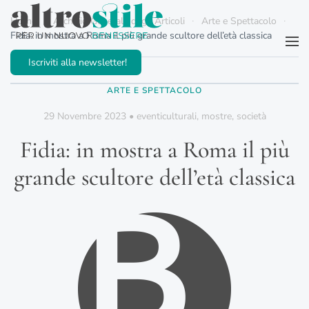
Home
Archivio Generale degli Articoli
Arte e Spettacolo
Fidia: in mostra a Roma il più grande scultore dell’età classica
Passa al contenuto principale
Iscriviti alla newsletter!
ARTE E SPETTACOLO
29 Novembre 2023
•
eventiculturali
,
mostre
,
società
Fidia: in mostra a Roma il più
grande scultore dell’età classica