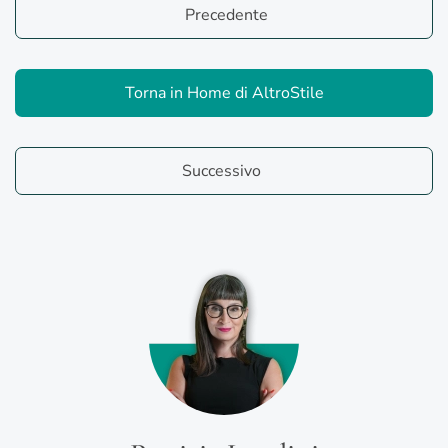
Precedente
Torna in Home di AltroStile
Successivo