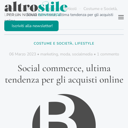
Home
Archivio Generale degli Articoli
Costume e Società,
Lifestyle
Social commerce, ultima tendenza per gli acquisti
Passa al contenuto principale
online
Iscriviti alla newsletter!
COSTUME E SOCIETÀ, LIFESTYLE
su
06 Marzo 2023
•
marketing
,
moda
,
socialmedia
•
1 commento
Socia
comm
Social commerce, ultima
ultim
tend
tendenza per gli acquisti online
per
gli
acqui
onlin