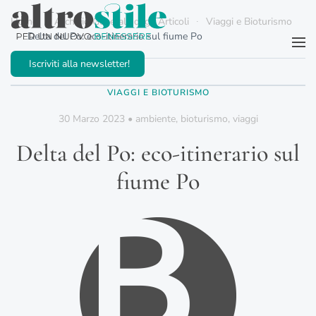
Home
Archivio Generale degli Articoli
Viaggi e Bioturismo
Delta del Po: eco-itinerario sul fiume Po
Passa al contenuto principale
Iscriviti alla newsletter!
VIAGGI E BIOTURISMO
30 Marzo 2023
•
ambiente
,
bioturismo
,
viaggi
Delta del Po: eco-itinerario sul
fiume Po