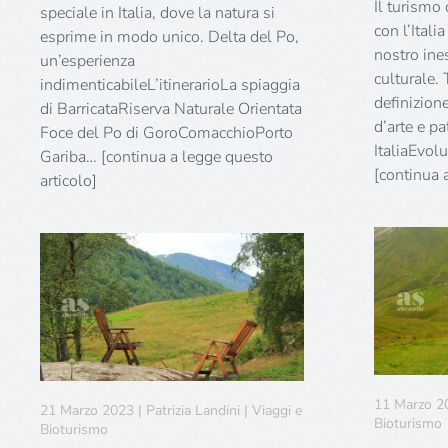
Il turismo 
speciale in Italia, dove la natura si
con l’Itali
esprime in modo unico. Delta del Po,
nostro ine
un’esperienza
culturale.
indimenticabileL’itinerarioLa spiaggia
definizione
di BarricataRiserva Naturale Orientata
d’arte e 
Foce del Po di GoroComacchioPorto
ItaliaEvol
Gariba… [continua a legge questo
[continua 
articolo]
11 Marzo 202
21 Marzo 2023 | Patrizia Landini | Viaggi e
Bioturismo
Bioturismo