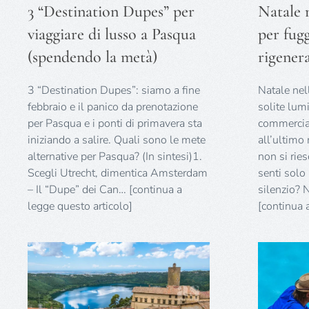
3 “Destination Dupes” per
Natale 
viaggiare di lusso a Pasqua
per fugg
(spendendo la metà)
rigenera
3 “Destination Dupes”: siamo a fine
Natale nel
febbraio e il panico da prenotazione
solite lum
per Pasqua e i ponti di primavera sta
commercial
iniziando a salire. Quali sono le mete
all’ultimo
alternative per Pasqua? (In sintesi)1.
non si rie
Scegli Utrecht, dimentica Amsterdam
senti solo 
– Il “Dupe” dei Can… [continua a
silenzio? 
legge questo articolo]
[continua 