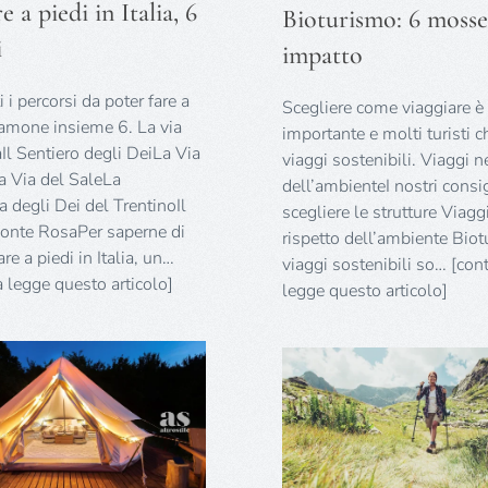
e a piedi in Italia, 6
Bioturismo: 6 mosse
6
mos
i
impatto
a
bas
i percorsi da poter fare a
impa
Scegliere come viaggiare è
iamone insieme 6. La via
importante e molti turisti 
Il Sentiero degli DeiLa Via
viaggi sostenibili. Viaggi n
a Via del SaleLa
dell’ambienteI nostri cons
degli Dei del TrentinoIl
scegliere le strutture Viagg
onte RosaPer saperne di
rispetto dell’ambiente Bio
re a piedi in Italia, un…
viaggi sostenibili so… [con
a legge questo articolo]
legge questo articolo]