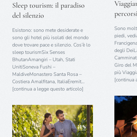
Viaggiar
Sleep tourism: il paradiso
percors
del silenzio
Sono molti 
Esistono: sono mete desiderate e
piedi, ved
sono gli hotel più isolati del mondo
Francigena
dove trovare pace e silenzio. Cos’è lo
degli DeiL
sleep tourismSix Senses
Camminata 
BhutanAmangiri – Utah, Stati
Giro del M
UnitiSoneva Fushi –
più Viaggia
MaldiveMonastero Santa Rosa –
[continua 
Costiera Amalfitana, ItaliaEremit…
[continua a legge questo articolo]