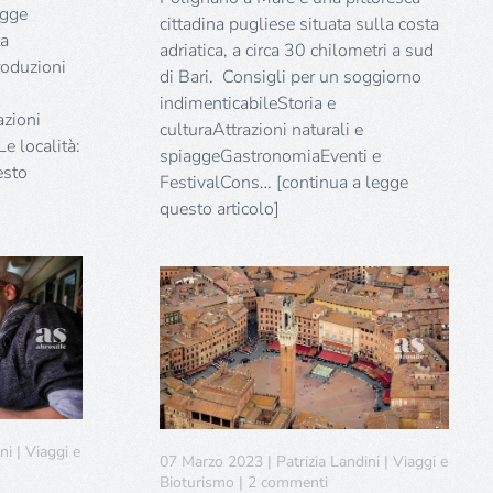
agge
cittadina pugliese situata sulla costa
ta
adriatica, a circa 30 chilometri a sud
roduzioni
di Bari. Consigli per un soggiorno
indimenticabileStoria e
azioni
culturaAttrazioni naturali e
Le località:
spiaggeGastronomiaEventi e
esto
FestivalCons… [continua a legge
questo articolo]
i | Viaggi e
07 Marzo 2023 | Patrizia Landini | Viaggi e
su
Bioturismo | 2 commenti
urismo: