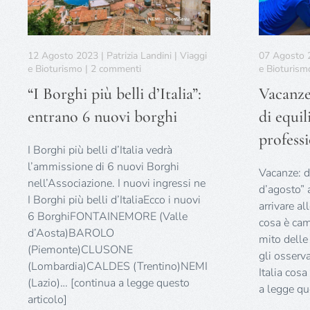
12 Agosto 2023 | Patrizia Landini | Viaggi
07 Agosto 20
su
e Bioturismo | 2 commenti
e Bioturism
“I
“I Borghi più belli d’Italia”:
Vacanze:
Borghi
più
entrano 6 nuovi borghi
di equil
belli
d’Italia”:
professi
entrano
I Borghi più belli d’Italia vedrà
6
l’ammissione di 6 nuovi Borghi
Vacanze: d
nuovi
nell’Associazione. I nuovi ingressi ne
borghi
d’agosto” a
I Borghi più belli d’ItaliaEcco i nuovi
arrivare al
6 BorghiFONTAINEMORE (Valle
cosa è camb
d’Aosta)BAROLO
mito delle
(Piemonte)CLUSONE
gli osserva
(Lombardia)CALDES (Trentino)NEMI
Italia cos
(Lazio)… [continua a legge questo
a legge qu
articolo]