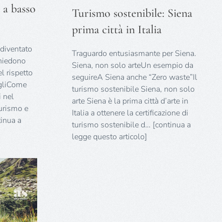
Turismo
 a basso
Turismo sostenibile: Siena
sostenibile:
se
Siena
prima città in Italia
prima
so
città
tto
 diventato
in
Traguardo entusiasmante per Siena.
chiedono
Italia
Siena, non solo arteUn esempio da
el rispetto
seguireA Siena anche “Zero waste”Il
igliCome
turismo sostenibile Siena, non solo
i nel
arte Siena è la prima città d’arte in
turismo e
Italia a ottenere la certificazione di
tinua a
turismo sostenibile d… [continua a
legge questo articolo]