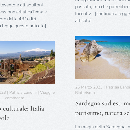
tevento e gli aquiloni
passato, ma che potrebbero
ssione artisticaTema e
Incentiv… [continua a legg
nore della 43ª edizi…
articolo]
a legge questo articolo]
25 Marzo 2023 | Patrizia Landin
3 | Patrizia Landini | Viaggi e
Bioturismo
su
 | 1 commento
Sardegna sud est: m
Turismo
culturale: Italia
culturale:
purissimo, natura se
Italia
vole
incantevole
La magia della Sardegna: n