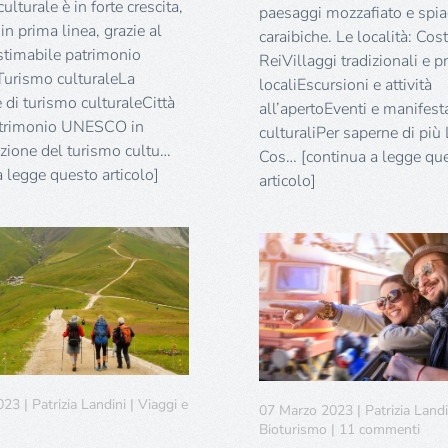
culturale è in forte crescita,
paesaggi mozzafiato e spi
a in prima linea, grazie al
caraibiche. Le località: Cos
stimabile patrimonio
ReiVillaggi tradizionali e p
 Turismo culturaleLa
localiEscursioni e attività
 di turismo culturaleCittà
all’apertoEventi e manifest
patrimonio UNESCO in
culturaliPer saperne di più 
uzione del turismo cultu…
Cos… [continua a legge qu
a legge questo articolo]
articolo]
3 | Patrizia Landini | Viaggi e
07 Marzo 2023 | Patrizia Landin
su
Bioturismo | 11 commenti
Biot