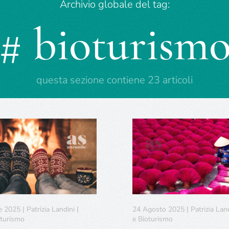
Archivio globale del tag:
# bioturism
questa sezione contiene 23 articoli
2025 | Patrizia Landini |
24 Agosto 2025 | Patrizia Land
oturismo
e Bioturismo