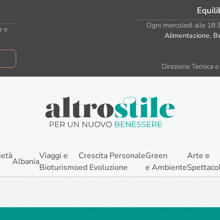
Equili
Ogni mercoledì alle 18:30
e e
Alimentazione
,
B
Direzione Tecnica e 
ietà
Viaggi e
Crescita Personale
Green
Arte e
Albania
Bioturismo
ed Evoluzione
e Ambiente
Spettaco