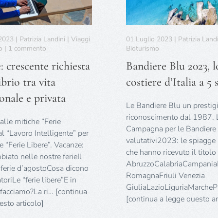
23 | Patrizia Landini | Viaggi
01 Luglio 2023 | Patrizia Landi
su
o | 1 commento
Bioturismo
Vacanze:
 crescente richiesta
Bandiere Blu 2023, l
crescente
richiesta
ibrio tra vita
costiere d’Italia a 5 s
di
equilibrio
onale e privata
tra
Le Bandiere Blu un prestig
vita
riconoscimento dal 1987. 
alle mitiche “Ferie
professionale
Campagna per le Bandiere B
e
l “Lavoro Intelligente” per
valutativi2023: le spiagge 
privata
le “Ferie Libere”. Vacanze:
che hanno ricevuto il titolo
iato nelle nostre ferieIl
AbruzzoCalabriaCampania
 ferie d’agostoCosa dicono
RomagnaFriuli Venezia
toriLe “ferie libere”E in
GiuliaLazioLiguriaMarche
a facciamo?La ri… [continua
[continua a legge questo ar
esto articolo]