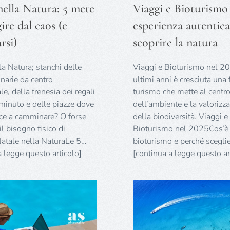
nella Natura: 5 mete
Viaggi e Bioturismo
ire dal caos (e
esperienza autentica
rsi)
scoprire la natura
la Natura; stanchi delle
Viaggi e Bioturismo nel 20
inarie da centro
ultimi anni è cresciuta una
e, della frenesia dei regali
turismo che mette al centro 
 minuto e delle piazze dove
dell’ambiente e la valorizz
sce a camminare? O forse
della biodiversità. Viaggi e
il bisogno fisico di
Bioturismo nel 2025Cos’è 
Natale nella NaturaLe 5…
bioturismo e perché scegli
a legge questo articolo]
[continua a legge questo ar