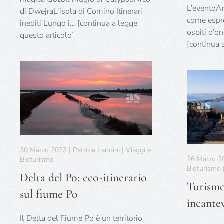
L’eventoAr
di DwejraL’isola di Comino Itinerari
come espre
inediti Lungo i… [continua a legge
ospiti d’o
questo articolo]
[continua 
30 Marzo 2023 | Patrizia Landini | Viaggi e
26 Marzo 202
Bioturismo
Bioturismo
Delta del Po: eco-itinerario
Turismo 
sul fiume Po
incante
Il Delta del Fiume Po è un territorio