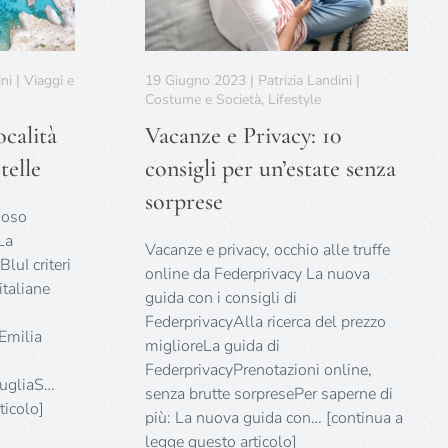
ni | Viaggi e
19 Giugno 2023 | Patrizia Landini |
Costume e Società, Lifestyle
ocalità
Vacanze e Privacy: 10
telle
consigli per un’estate senza
sorprese
ioso
La
Vacanze e privacy, occhio alle truffe
luI criteri
online da Federprivacy La nuova
italiane
guida con i consigli di
FederprivacyAlla ricerca del prezzo
Emilia
miglioreLa guida di
FederprivacyPrenotazioni online,
PugliaS…
senza brutte sorpresePer saperne di
ticolo]
più: La nuova guida con… [continua a
legge questo articolo]