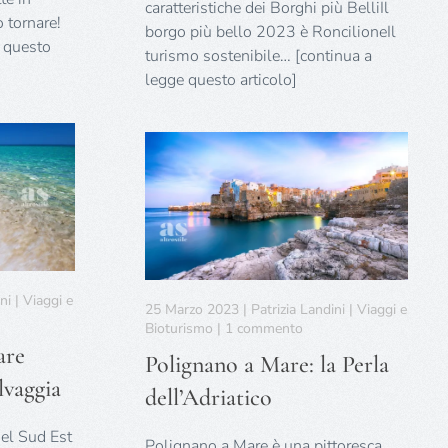
caratteristiche dei Borghi più BelliIl
 tornare!
borgo più bello 2023 è RoncilioneIl
e questo
turismo sostenibile… [continua a
legge questo articolo]
i | Viaggi e
25 Marzo 2023 | Patrizia Landini | Viaggi e
su
Bioturismo | 1 commento
Polignano
are
Polignano a Mare: la Perla
a
lvaggia
Mare:
dell’Adriatico
la
Perla
el Sud Est
dell’Adriatico
Polignano a Mare è una pittoresca