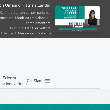
bri Umani
di Patrizia Landini
, in diretta con voi per parlare di
enessere
,
Medicina tradizionale
e
complementare
.
In studio,
Ospiti di Settore
.
Artistica di
Alessandro Castagna
Scienza
Chi Siamo
lo
e Innovazione