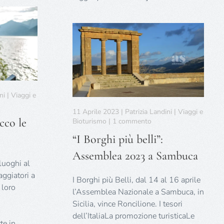
ni | Viaggi e
11 Aprile 2023 | Patrizia Landini | Viaggi e
ecco le
su
Bioturismo | 1 commento
“I
“I Borghi più belli”:
Borghi
più
Assemblea 2023 a Sambuca
belli”:
 luoghi al
Assemblea
ggiatori a
2023
I Borghi più Belli, dal 14 al 16 aprile
 loro
a
l’Assemblea Nazionale a Sambuca, in
Sambuca
Sicilia, vince Roncilione. I tesori
g
dell’ItaliaLa promozione turisticaLe
te in