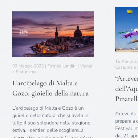
16 Aprile 20
02 Maggio 2023 | Patrizia Landini | Viaggi
Costume e S
e Bioturismo
“Arteven
L’arcipelago di Malta e
dell’Aq
Gozo: gioiello della natura
Pinarell
L’arcipelago di Malta e Gozo è un
Artevento: 
gioiello della natura, che si rivela in
prepara a 
tutto il suo splendore nella stagione
Festival i
estiva. I sentieri delle scogliereLa
dal 21 apr
magica GozoIl rifugio di CalypsoArco