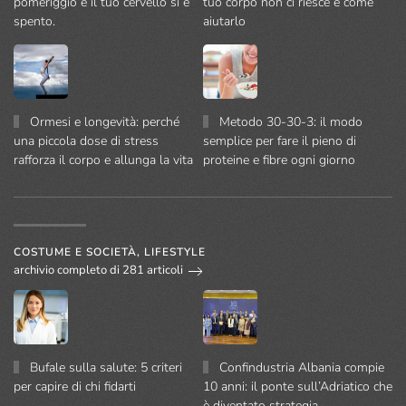
pomeriggio e il tuo cervello si è
tuo corpo non ci riesce e come
spento.
aiutarlo
Ormesi e longevità: perché
Metodo 30-30-3: il modo
una piccola dose di stress
semplice per fare il pieno di
rafforza il corpo e allunga la vita
proteine e fibre ogni giorno
COSTUME E SOCIETÀ, LIFESTYLE
archivio completo di 281 articoli
Bufale sulla salute: 5 criteri
Confindustria Albania compie
per capire di chi fidarti
10 anni: il ponte sull’Adriatico che
è diventato strategia