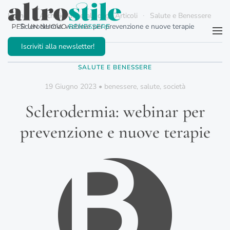
Home
Archivio Generale degli Articoli
Salute e Benessere
Sclerodermia: webinar per prevenzione e nuove terapie
Passa al contenuto principale
Iscriviti alla newsletter!
SALUTE E BENESSERE
19 Giugno 2023
•
benessere
,
salute
,
società
Sclerodermia: webinar per
prevenzione e nuove terapie