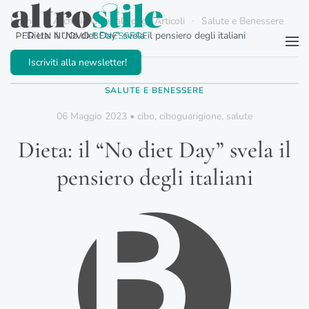
Home
Archivio Generale degli Articoli
Salute e Benessere
Dieta: il “No diet Day” svela il pensiero degli italiani
Passa al contenuto principale
Iscriviti alla newsletter!
SALUTE E BENESSERE
06 Maggio 2023
•
cibo
,
ciboguarigione
,
salute
Dieta: il “No diet Day” svela il
pensiero degli italiani