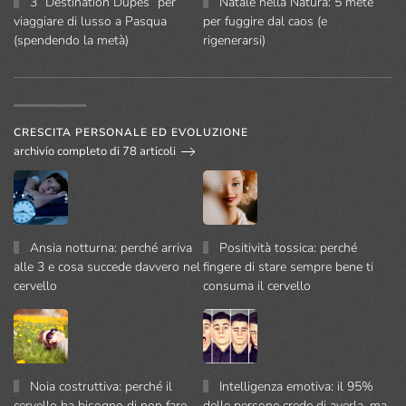
3 “Destination Dupes” per
Natale nella Natura: 5 mete
viaggiare di lusso a Pasqua
per fuggire dal caos (e
(spendendo la metà)
rigenerarsi)
CRESCITA PERSONALE ED EVOLUZIONE
archivio completo di 78 articoli
Ansia notturna: perché arriva
Positività tossica: perché
alle 3 e cosa succede davvero nel
fingere di stare sempre bene ti
cervello
consuma il cervello
Noia costruttiva: perché il
Intelligenza emotiva: il 95%
cervello ha bisogno di non fare
delle persone crede di averla, ma