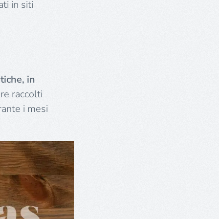
i in siti
iche, in
re raccolti
rante i mesi