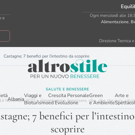
Equili
Ogni mercoledì alle 18:30
e e
Alimentazione
,
B
Direzione Tecnica e 
Castagne; 7 benefici per l’intestino da scoprire
SALUTE E BENESSERE
ietà
Viaggi e
Crescita Personale
Green
Arte e
Albania
14 Novembre 2023
•
alimentazione
,
benessere
,
cibo
,
cibo che cura
,
salut
Bioturismo
ed Evoluzione
e Ambiente
Spettaco
stagne; 7 benefici per l’intestino
scoprire