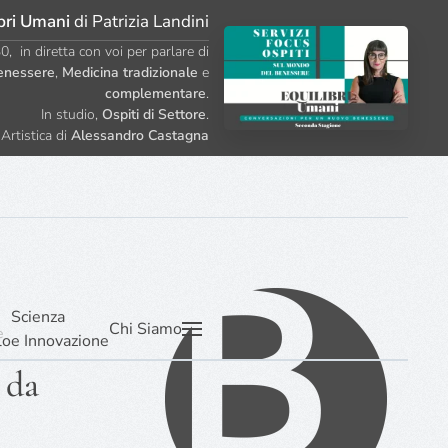
bri Umani
di Patrizia Landini
, in diretta con voi per parlare di
enessere
,
Medicina tradizionale
e
complementare
.
In studio,
Ospiti di Settore
.
Artistica di
Alessandro Castagna
Scienza
Chi Siamo
e
lo
e Innovazione
 da