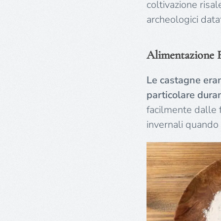
coltivazione risal
archeologici datat
Alimentazione 
Le castagne eran
particolare duran
facilmente dalle 
invernali quando 