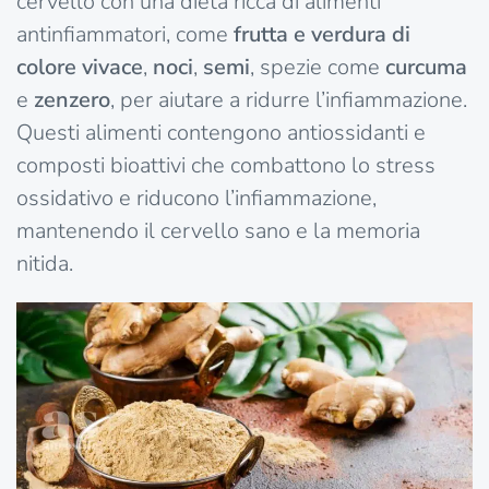
cervello con una dieta ricca di alimenti
antinfiammatori, come
frutta e verdura di
colore vivace
,
noci
,
semi
, spezie come
curcuma
e
zenzero
, per aiutare a ridurre l’infiammazione.
Questi alimenti contengono antiossidanti e
composti bioattivi che combattono lo stress
ossidativo e riducono l’infiammazione,
mantenendo il cervello sano e la memoria
nitida.