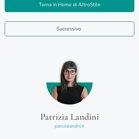
Torna in Home di AltroStile
Successivo
Patrizia Landini
patrizialandini.it