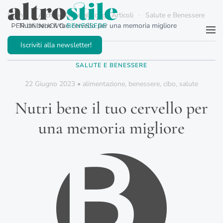
Home
Archivio Generale degli Articoli
Salute e Benessere
Nutri bene il tuo cervello per una memoria migliore
Passa al contenuto principale
Iscriviti alla newsletter!
SALUTE E BENESSERE
22 Giugno 2023
•
alimentazione
,
benessere
,
cibo
,
salute
Nutri bene il tuo cervello per
una memoria migliore