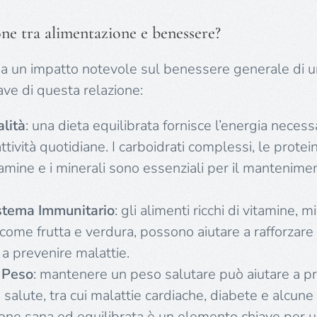
one tra alimentazione e benessere?
ha un impatto notevole sul benessere generale di un
iave di questa relazione:
alità
: una dieta equilibrata fornisce l’energia necess
ttività quotidiane. I carboidrati complessi, le protein
itamine e i minerali sono essenziali per il mantenime
istema Immunitario
: gli alimenti ricchi di vitamine, m
 come frutta e verdura, possono aiutare a rafforzare 
 a prevenire malattie.
l Peso
: mantenere un peso salutare può aiutare a pr
 salute, tra cui malattie cardiache, diabete e alcune
one sana ed equilibrata è un elemento chiave per u