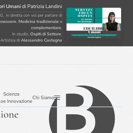
bri Umani
di Patrizia Landini
, in diretta con voi per parlare di
enessere
,
Medicina tradizionale
e
complementare
.
In studio,
Ospiti di Settore
.
Artistica di
Alessandro Castagna
Scienza
Chi Siamo
lo
e Innovazione
azione
zione
re,
ne