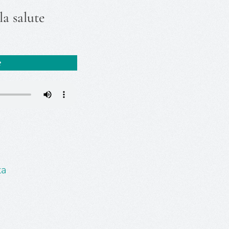
a salute
ta