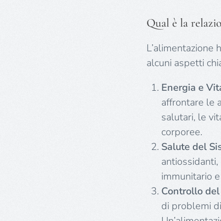
Qual è la relazi
L’alimentazione 
alcuni aspetti ch
Energia e Vit
affrontare le a
salutari, le v
corporee.
Salute del S
antiossidanti,
immunitario e
Controllo de
di problemi di
Un’alimentazi