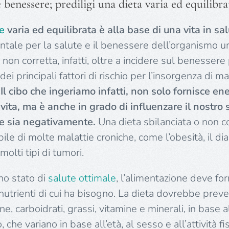
benessere; prediligi una dieta varia ed equilibra
e
varia ed equilibrata è alla base di una
vita in sa
tale per la salute e il benessere dell’organismo 
on corretta, infatti, oltre a incidere sul benessere 
i principali fattori di rischio per l’insorgenza di ma
.
Il cibo che ingeriamo infatti, non solo fornisce ene
 vita, ma è anche in grado di influenzare il nostro s
e sia negativamente.
Una dieta sbilanciata o non c
le di molte malattie croniche, come l’obesità, il dia
molti tipi di tumori.
o stato di
salute ottimale
, l’alimentazione deve for
 nutrienti di cui ha bisogno. La dieta dovrebbe prev
ne, carboidrati, grassi, vitamine e minerali, in base 
che variano in base all’età, al sesso e all’attività fis