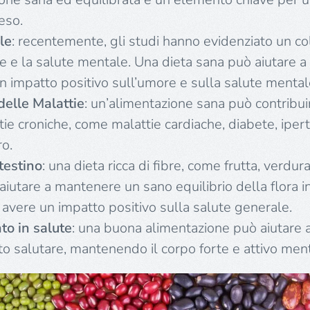
eso.
le
: recentemente, gli studi hanno evidenziato un c
e e la salute mentale. Una dieta sana può aiutare a 
n impatto positivo sull’umore e sulla salute mental
delle Malattie
: un’alimentazione sana può contribui
tie croniche, come malattie cardiache, diabete, iper
ro.
ntestino
: una dieta ricca di fibre, come frutta, verdura
 aiutare a mantenere un sano equilibrio della flora i
 avere un impatto positivo sulla salute generale.
to in salute
: una buona alimentazione può aiutare
o salutare, mantenendo il corpo forte e attivo mentr