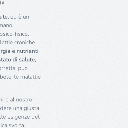
ta
lute
, ed è un
umano.
psico-fisico,
lattie croniche
rgia e nutrienti
tato di salute,
orretta, può
bete, le malattie
nire al nostro
edere una giusta
alle esigenze del
ica svolta.