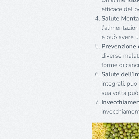
efficace del p
Salute Menta
l’alimentazion
e può avere u
Prevenzione 
diverse malat
forme di canc
Salute dell’I
integrali, può
sua volta può
Invecchiamen
invecchiament